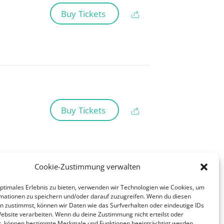
Buy Tickets
Buy Tickets
Cookie-Zustimmung verwalten
optimales Erlebnis zu bieten, verwenden wir Technologien wie Cookies, um
1
2
mationen zu speichern und/oder darauf zuzugreifen. Wenn du diesen
n zustimmst, können wir Daten wie das Surfverhalten oder eindeutige IDs
Website verarbeiten. Wenn du deine Zustimmung nicht erteilst oder
t, können bestimmte Merkmale und Funktionen beeinträchtigt werden.