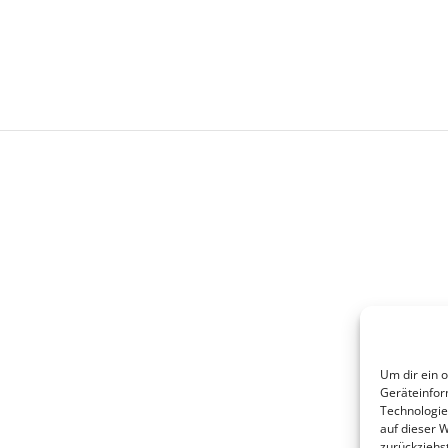
Um dir ein 
Geräteinfor
Technologie
auf dieser 
zurückziehs